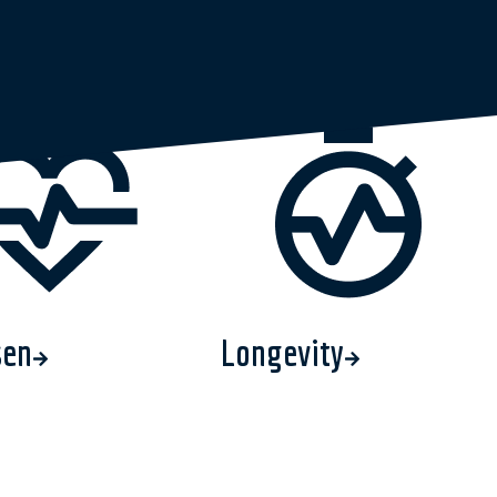
sen
Longevity