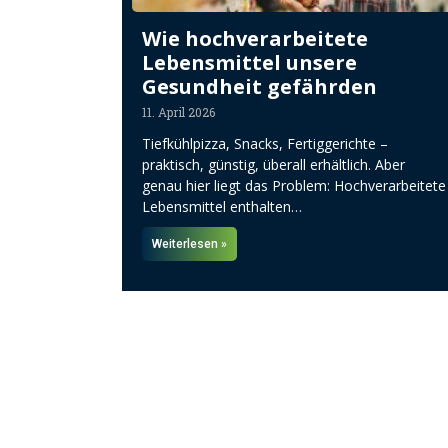
Wie hochverarbeitete
Lebensmittel unsere
Gesundheit gefährden
11. April 2026
Tiefkühlpizza, Snacks, Fertiggerichte –
praktisch, günstig, überall erhältlich. Aber
genau hier liegt das Problem: Hochverarbeitete
Lebensmittel enthalten…
Weiterlesen »