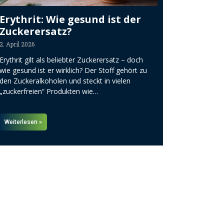
Erythrit: Wie gesund ist der
Zuckerersatz?
2. April 2026
Erythrit gilt als beliebter Zuckerersatz – doch
wie gesund ist er wirklich? Der Stoff gehört zu
den Zuckeralkoholen und steckt in vielen
„zuckerfreien“ Produkten wie…
Weiterlesen »